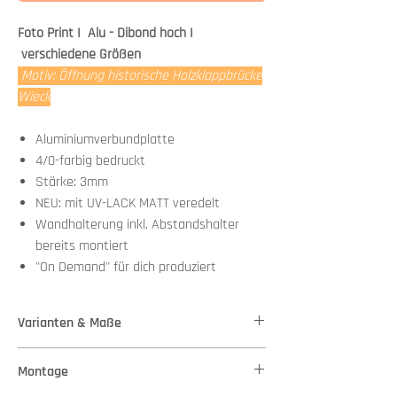
Foto Print I Alu - Dibond hoch I
verschiedene Größen
Motiv: Öffnung historische Holzklappbrücke
Wieck
Aluminiumverbundplatte
4/0-farbig bedruckt
Stärke: 3mm
NEU: mit UV-LACK MATT veredelt
Wandhalterung inkl. Abstandshalter
bereits montiert
"On Demand" für dich produziert
Varianten & Maße
Stärke: 3mm
Montage
Variante 1 - Maße: 33,00 cm x 60,00 cm
Variante 2 - Maße: 50,00 cm x 90,00 cm