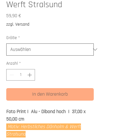
Werft Stralsund
Preis
59,90 €
zzgl. Versand
Größe
*
Anzahl
*
In den Warenkorb
Foto Print I Alu - Dibond hoch I 37,00 x
50,00 cm
Motiv: Herbstliches Dänholm & Werft
Stralsund