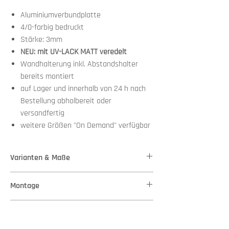
Aluminiumverbundplatte
4/0-farbig bedruckt
Stärke: 3mm
NEU: mit UV-LACK MATT veredelt
Wandhalterung inkl. Abstandshalter
bereits montiert
auf Lager und innerhalb von 24 h nach
Bestellung abholbereit oder
versandfertig
weitere Größen "On Demand" verfügbar
Varianten & Maße
Stärke: 3mm
Montage
Variante 1 - Maße: 37,00 cm x 50,00 cm
weitere Größen bestellbar
Wandhalterung + Abstandshalter bereits
Versand
montiert
Du brauchst nur 2 Schrauben oder Nägel, an die