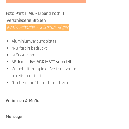
Foto Print I Alu - Dibond hoch I
verschiedene Größen
Motiv: Schaabe - Juliusruh, Rügen
Aluminiumverbundplatte
4/0-farbig bedruckt
Stärke: 3mm
NEU: mit UV-LACK MATT veredelt
Wandhalterung inkl. Abstandshalter
bereits montiert
"On Demand" für dich produziert
Varianten & Maße
Stärke: 3mm
Montage
Variante 1 - Maße: 37,00 cm x 50,00 cm
Variante 2 - Maße: 60,00 cm x 80,00 cm
Wandhalterung + Abstandshalter bereits