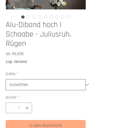
Alu-Dibond hoch I
Schaabe - Juliusruh,
Rügen
Sale-
ab
49,90€
Preis
zzgl. Versand
Größe
*
Anzahl
*
In den Warenkorb