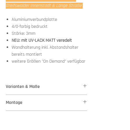
Greifswalder Innenstadt & Lange Straße
Aluminiumverbundplatte
4/0-farbig bedruckt
Stärke: 3mm
NEU: mit UV-LACK MATT veredelt
Wandhalterung inkl. Abstandshalter
bereits montiert
weitere Größen "On Demand" verfügbar
Varianten & Maße
Stärke: 3mm
Montage
Maße: 60,00 cm x 30,00 cm
Wandhalterung + Abstandshalter bereits
weitere mögliche Größen:
Versand
montiert
Variante 1 - Maße: 100,00 cm x 35,00 cm
Du brauchst nur 2 Schrauben oder Nägel, an die
Variante 2 - Maße: 140,00 cm x 49,00 cm
Lieferung nur innerhalb Deutschlands per Paket.