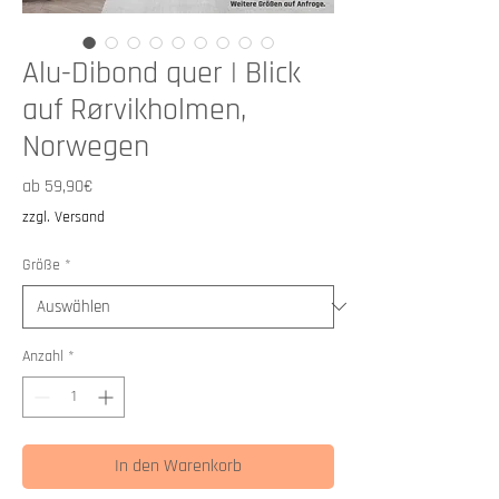
Alu-Dibond quer | Blick
auf Rørvikholmen,
Norwegen
Sale-
ab
59,90€
Preis
zzgl. Versand
Größe
*
Anzahl
*
In den Warenkorb