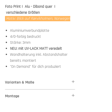
Foto Print I Alu - Dibond quer I
verschiedene Größen
Motiv: Blick auf Rørvikholmen, Norwegen
Aluminiumverbundplatte
4/0-farbig bedruckt
Stärke: 3mm
NEU: mit UV-LACK MATT veredelt
Wandhalterung inkl. Abstandshalter
bereits montiert
"On Demand" für dich produziert
Varianten & Maße
Stärke: 3mm
Montage
Variante 1 - Maße: 50,00 cm x 33,00 cm
Variante 2 - Maße: 100,00 cm x 66,00 cm
Wandhalterung + Abstandshalter bereits
Variante 3 - Maße: 140,00 cm x 90,00 cm
Versand
montiert