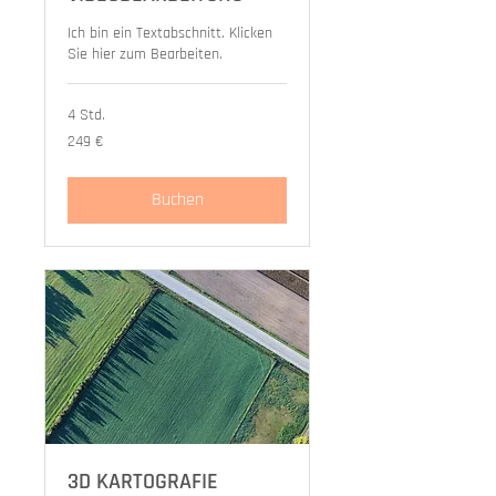
Ich bin ein Textabschnitt. Klicken
Sie hier zum Bearbeiten.
4 Std.
249
249 €
Euro
Buchen
3D KARTOGRAFIE