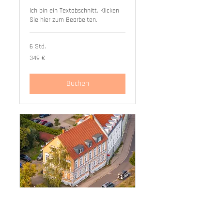
Ich bin ein Textabschnitt. Klicken
Sie hier zum Bearbeiten.
6 Std.
349
349 €
Euro
Buchen
Abholung Kalender &