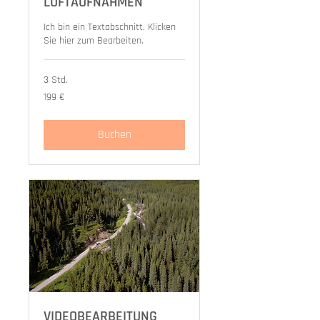
LUFTAUFNAHMEN
Ich bin ein Textabschnitt. Klicken
Sie hier zum Bearbeiten.
3 Std.
199
199 €
Euro
Buchen
VIDEOBEARBEITUNG