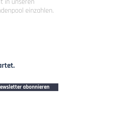
at in unseren
denpool einzahlen.
rtet.
ewsletter abonnieren