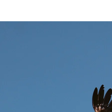
START
S