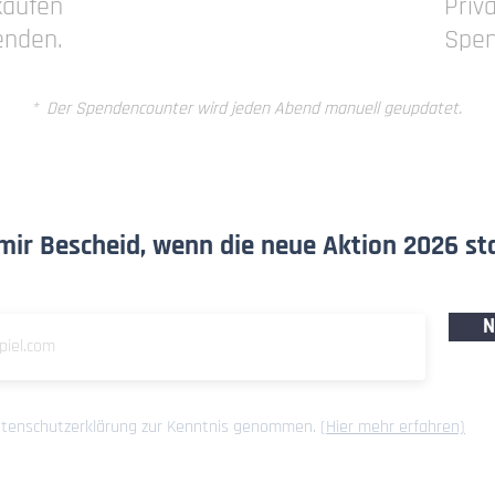
kaufen
Priv
enden.
Spen
* Der Spendencounter wird jeden Abend manuell geupdatet.
mir Bescheid, wenn die neue Aktion 2026 sta
N
atenschutzerklärung zur Kenntnis genommen.
(Hier mehr erfahren)