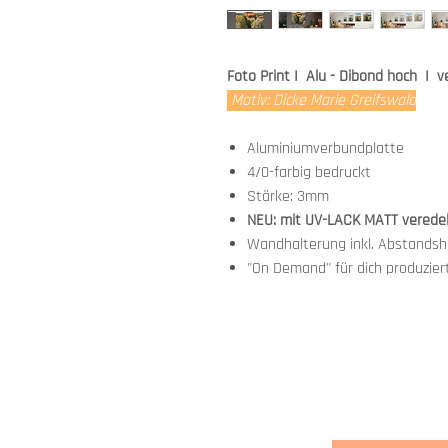
Foto Print I Alu - Dibond hoch I 
Motiv: Dicke Marie Greifswald
Aluminiumverbundplatte
4/0-farbig bedruckt
Stärke: 3mm
NEU: mit UV-LACK MATT verede
Wandhalterung inkl. Abstandsha
"On Demand" für dich produzier