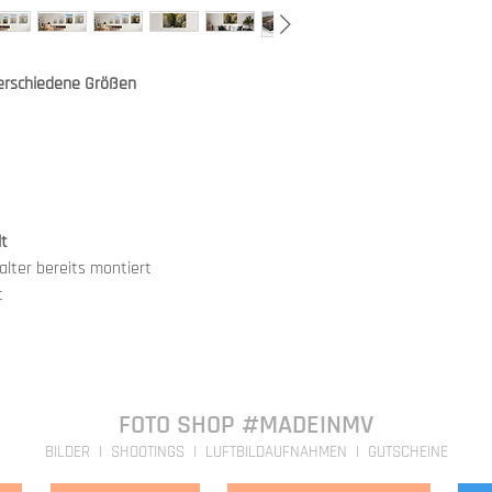
Finish ist bei der Beste
hergestellt. Bei uns er
kostenpflichtige Zusat
Qualitätssicherung.
Diese Option haben wir
Dieser Prozess dauert i
unseren Produkten eing
verschiedene Größen
Direkt verfügbare Bild
der zusätzlichen
Schutz
sind in 3-4 Tagen bei e
Wir freuen uns, dass wi
2023 anbieten können.
lt
lter bereits montiert
t
FOTO SHOP #MADEINMV
BILDER I SHOOTINGS I LUFTBILDAUFNAHMEN I GUTSCHEINE