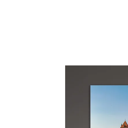
START
S