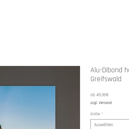
HOP
ANGEBOTE
ÜBER MICH
Alu-Dibond h
Greifswald
Sale-
ab
49,90€
Preis
zzgl. Versand
Größe
*
Auswählen