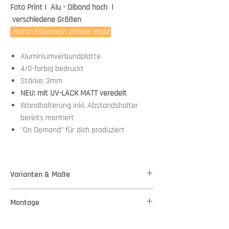
Foto Print I Alu - Dibond hoch I
verschiedene Größen
Motiv: Elisenhain Winter Wald
Aluminiumverbundplatte
4/0-farbig bedruckt
Stärke: 3mm
NEU: mit UV-LACK MATT veredelt
Wandhalterung inkl. Abstandshalter
bereits montiert
"On Demand" für dich produziert
Varianten & Maße
Stärke: 3mm
Montage
Variante 1 - Maße: 37,00 cm x 50,00 cm
Variante 2 - Maße: 60,00 cm x 80,00 cm
Wandhalterung + Abstandshalter bereits
Variante 3 - Maße: 82,00 cm x 110,00 cm