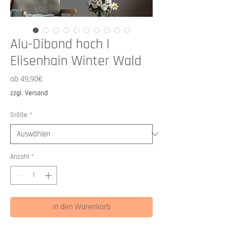
Alu-Dibond hoch I
Elisenhain Winter Wald
Sale-
ab
49,90€
Preis
zzgl. Versand
Größe
*
Anzahl
*
In den Warenkorb