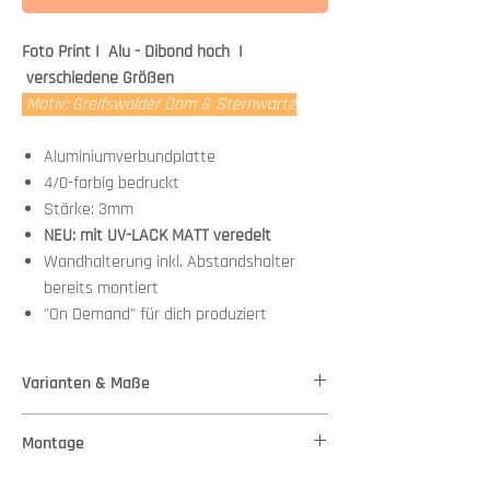
Foto Print I Alu - Dibond hoch I
verschiedene Größen
Motiv: Greifswalder Dom & Sternwarte
Aluminiumverbundplatte
4/0-farbig bedruckt
Stärke: 3mm
NEU: mit UV-LACK MATT veredelt
Wandhalterung inkl. Abstandshalter
bereits montiert
"On Demand" für dich produziert
Varianten & Maße
Stärke: 3mm
Montage
Variante 1 - Maße: 40,00 cm x 60,00 cm
Variante 2 - Maße: 60,00 cm x 90,00 cm
Wandhalterung + Abstandshalter bereits