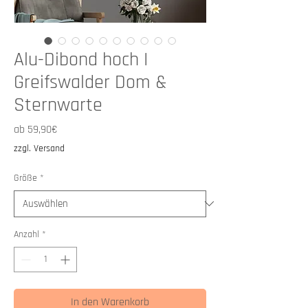
Alu-Dibond hoch I
Greifswalder Dom &
Sternwarte
Sale-
ab
59,90€
Preis
zzgl. Versand
Größe
*
Anzahl
*
In den Warenkorb