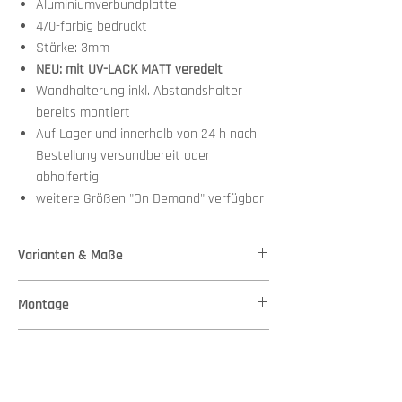
Aluminiumverbundplatte
4/0-farbig bedruckt
Stärke: 3mm
NEU: mit UV-LACK MATT veredelt
Wandhalterung inkl. Abstandshalter
bereits montiert
Auf Lager und innerhalb von 24 h nach
Bestellung versandbereit oder
abholfertig
weitere Größen "On Demand" verfügbar
Varianten & Maße
Stärke: 3mm
Montage
Maße: 66,00 cm x 100,00 cm
Wandhalterung + Abstandshalter bereits
weitere Größen bestellbar
Versand
montiert
Du brauchst nur 2 Schrauben oder Nägel, an die
Lieferung nur innerhalb Deutschlands per Paket.
die Platte angehangen werden kann.