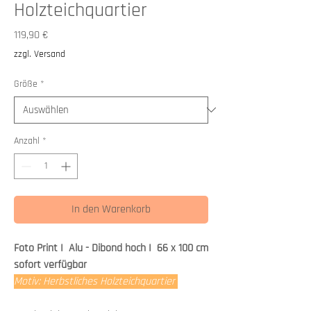
Holzteichquartier
Preis
119,90 €
zzgl. Versand
Größe
*
Anzahl
*
In den Warenkorb
Foto Print I Alu - Dibond hoch I 66 x 100 cm
sofort verfügbar
Motiv: Herbstliches Holzteichquartier