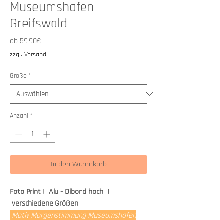
Museumshafen
Greifswald
Sale-
ab
59,90€
Preis
zzgl. Versand
Größe
*
Anzahl
*
In den Warenkorb
Foto Print I Alu - Dibond hoch I
verschiedene Größen
Motiv Morgenstimmung Museumshafen