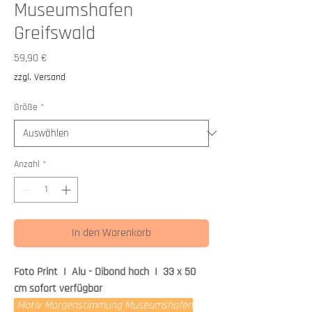
Museumshafen
Greifswald
Preis
59,90 €
zzgl. Versand
Größe
*
Anzahl
*
In den Warenkorb
Foto Print I Alu - Dibond hoch I 33 x 50
cm sofort verfügbar
Motiv Morgenstimmung Museumshafen