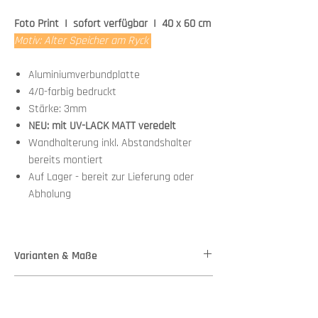
Foto Print I sofort verfügbar I 40 x 60 cm
Motiv: Alter Speicher am Ryck
Aluminiumverbundplatte
4/0-farbig bedruckt
Stärke: 3mm
NEU: mit UV-LACK MATT veredelt
Wandhalterung inkl. Abstandshalter
bereits montiert
Auf Lager - bereit zur Lieferung oder
Abholung
Varianten & Maße
Stärke: 3mm
Montage
Maße: 40,00 cm x 60,00 cm
Weitere Varianten im Shop: