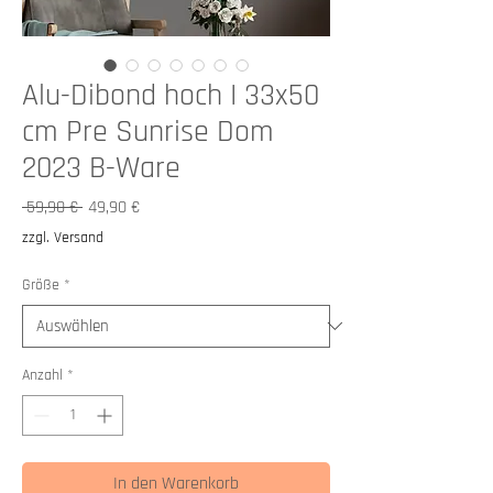
Alu-Dibond hoch I 33x50
cm Pre Sunrise Dom
2023 B-Ware
Standardpreis
Sale-
 59,90 € 
49,90 €
Preis
zzgl. Versand
Größe
*
Anzahl
*
In den Warenkorb