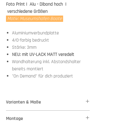
Foto Print I Alu - Dibond hoch I
verschiedene Größen
Motiv: Museumshafen Boote
Aluminiumverbundplatte
4/0-farbig bedruckt
Stärke: 3mm
NEU: mit UV-LACK MATT veredelt
Wandhalterung inkl. Abstandshalter
bereits montiert
"On Demand" für dich produziert
Varianten & Maße
Stärke: 3mm
Montage
Variante 1 - Maße: 37,00 cm x 50,00 cm
Variante 2 - Maße: 60,00 cm x 80,00 cm
Wandhalterung + Abstandshalter bereits
Variante 3 - Maße: 82,00 cm x 110,00 cm