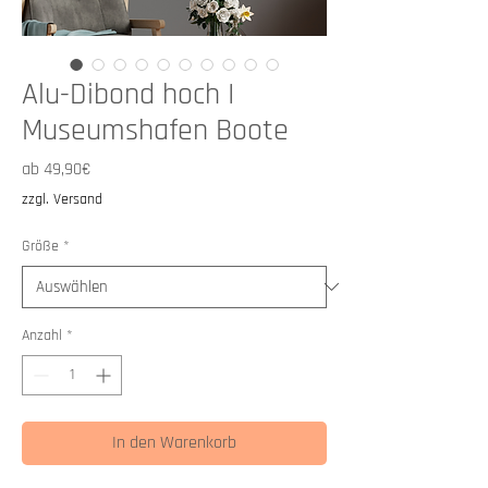
Alu-Dibond hoch I
Museumshafen Boote
Sale-
ab
49,90€
Preis
zzgl. Versand
Größe
*
Anzahl
*
In den Warenkorb