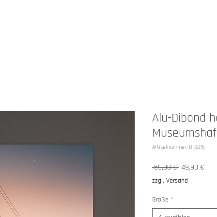
HOP
ANGEBOTE
ÜBER MICH
Alu-Dibond h
Museumshaf
Artikelnummer: B-0015
Standardpre
Sale
 59,90 € 
49,90 €
Prei
zzgl. Versand
Größe
*