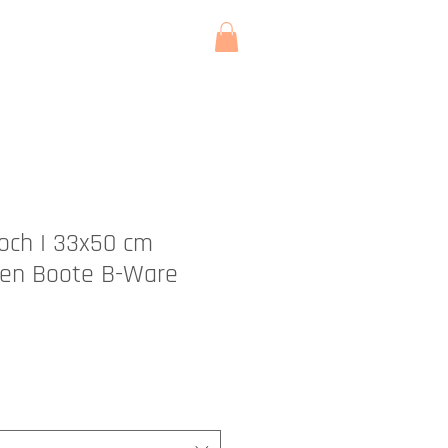
KONTAKT
och I 33x50 cm
en Boote B-Ware
is
-
s