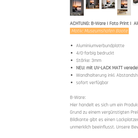
ACHTUNG: B-Ware I Foto Print I A
Motiv: Museumshafen Boote
Aluminiumverbundplatte
4/0-farbig bedruckt
Stärke: 3mm
NEU: mit UV-LACK MATT verede
Wandhalterung inkl. Abstandsha
sofort verfügbar
B-Ware:
Hier handelt es sich um ein Produ
Grund zu einem vergünstigten Prei
Bildkante gibt es einen Lackplatz
unmerklich beeinflusst. Unsere Bew