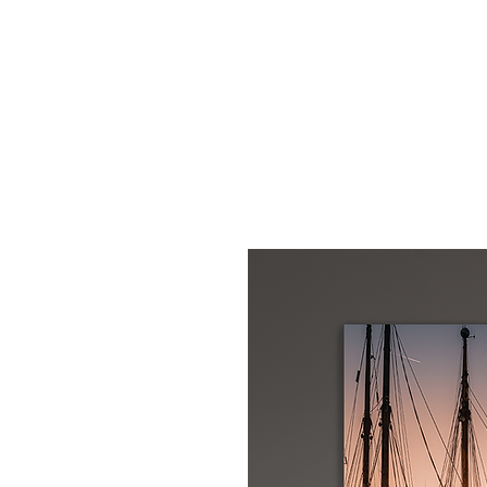
START
S