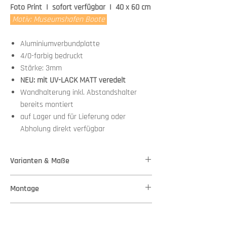
Foto Print I sofort verfügbar I 40 x 60 cm
Motiv: Museumshafen Boote
Aluminiumverbundplatte
4/0-farbig bedruckt
Stärke: 3mm
NEU: mit UV-LACK MATT veredelt
Wandhalterung inkl. Abstandshalter
bereits montiert
auf Lager und für Lieferung oder
Abholung direkt verfügbar
Varianten & Maße
Stärke: 3mm
Montage
Variante 1 - Maße: 40,00 cm x 60,00 cm
weitere Größen auf Bestellung
Wandhalterung + Abstandshalter bereits
Versand
montiert