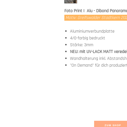
Foto Print I Alu - Dibond Panora
Motiv: Greifswalder Stadtkern 2
Aluminiumverbundplatte
4/0-farbig bedruckt
Stärke: 3mm
NEU: mit UV-LACK MATT verede
Wandhalterung inkl. Abstandsha
"On Demand" für dich produzier
ZUM SHOP