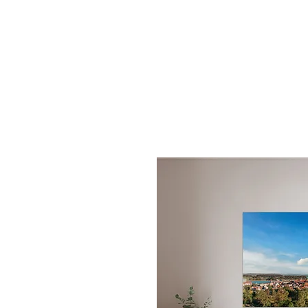
START
S