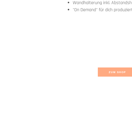
Wandhalterung inkl. Abstandsha
"On Demand" für dich produzier
ZUM SHOP