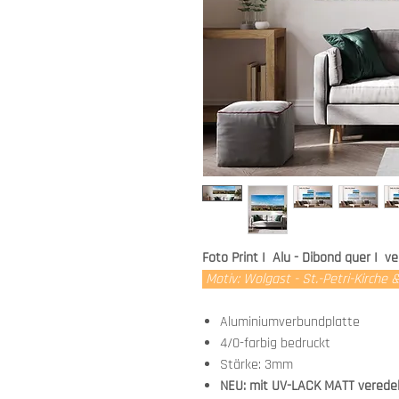
Foto Print I Alu - Dibond quer I 
Motiv: Wolgast - St.-Petri-Kirche
Aluminiumverbundplatte
4/0-farbig bedruckt
Stärke: 3mm
NEU: mit UV-LACK MATT verede