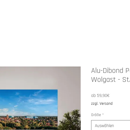
HOP
ANGEBOTE
ÜBER MICH
Alu-Dibond 
Wolgast - St
Sale-
ab
59,90€
Preis
zzgl. Versand
Größe
*
Auswählen