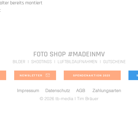
Finish ist bei der Beste
lter bereits montiert
hergestellt. Bei uns e
kostenpflichtige Zusat
t
Qualitätssicherung.
Diese Option haben wir
Dieser Prozess dauert i
unseren Produkten eing
Direkt verfügbare Bild
der zusätzlichen
Schutz
sind in 3-4 Tagen bei e
Wir freuen uns, dass wi
2023 anbieten können.
FOTO SHOP #MADEINMV
BILDER I SHOOTINGS I LUFTBILDAUFNAHMEN I GUTSCHEINE
NEWSLETTER
SPENDENAKTION 2025
Impressum
Datenschutz
AGB
Zahlungsarten
© 2026 tb-media I Tim Bräuer