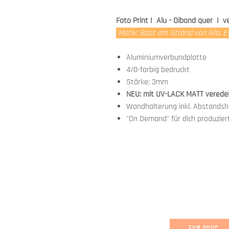
Foto Print I Alu - Dibond quer I 
Motiv: Boot am Strand von Ikla, E
Aluminiumverbundplatte
4/0-farbig bedruckt
Stärke: 3mm
NEU: mit UV-LACK MATT verede
Wandhalterung inkl. Abstandsha
"On Demand" für dich produzier
ZUM SHOP