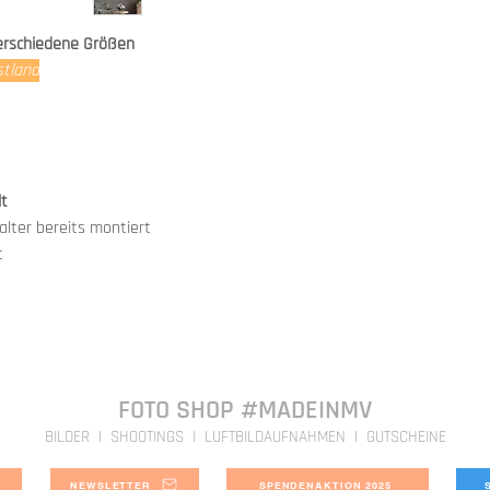
Finish ist bei der Beste
hergestellt. Bei uns e
kostenpflichtige Zusat
Qualitätssicherung.
verschiedene Größen
Diese Option haben wir
Dieser Prozess dauert i
stland
unseren Produkten eing
Direkt verfügbare Bild
der zusätzlichen
Schutz
sind in 3-4 Tagen bei e
Wir freuen uns, dass wi
2023 anbieten können.
lt
lter bereits montiert
t
FOTO SHOP #MADEINMV
BILDER I SHOOTINGS I LUFTBILDAUFNAHMEN I GUTSCHEINE
NEWSLETTER
SPENDENAKTION 2025