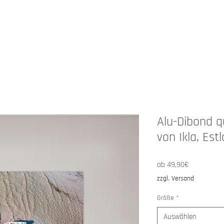
HOP
ANGEBOTE
ÜBER MICH
Alu-Dibond q
von Ikla, Est
Sale-
ab
49,90€
Preis
zzgl. Versand
Größe
*
Auswählen