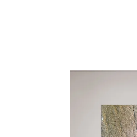
START
S