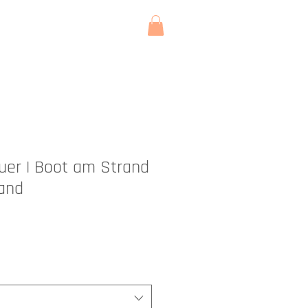
KONTAKT
uer | Boot am Strand
land