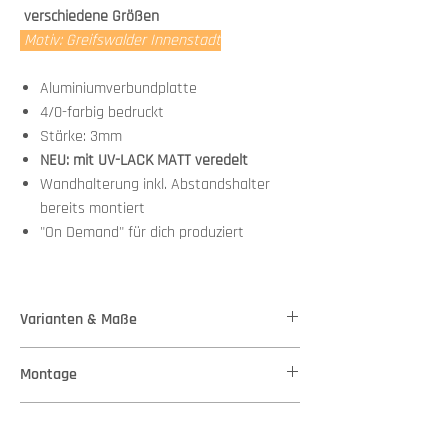
verschiedene Größen
Motiv: Greifswalder Innenstadt
Aluminiumverbundplatte
4/0-farbig bedruckt
Stärke: 3mm
NEU: mit UV-LACK MATT veredelt
Wandhalterung inkl. Abstandshalter
bereits montiert
"On Demand" für dich produziert
Varianten & Maße
Stärke: 3mm
Montage
Variante 1 - Maße: 50,00 cm x 37,00 cm
Variante 2 - Maße: 80,00 cm x 60,00 cm
Wandhalterung + Abstandshalter bereits
Variante 3 - Maße: 110,00 cm x 82,00 cm
Versand
montiert