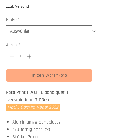
Preis
zzgl. Versand
Größe
*
Anzahl
*
In den Warenkorb
Foto Print I Alu - Dibond quer I
verschiedene Größen
Motiv: Dom im Nebel 2022
Aluminiumverbundplatte
4/0-farbig bedruckt
Stärke: 3mm