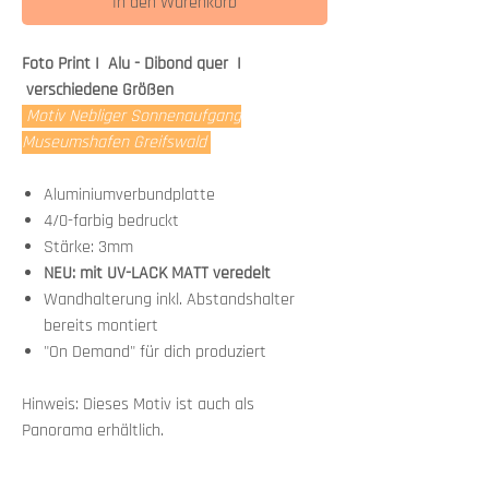
In den Warenkorb
Foto Print I Alu - Dibond quer I
verschiedene Größen
Motiv Nebliger Sonnenaufgang
Museumshafen Greifswald
Aluminiumverbundplatte
4/0-farbig bedruckt
Stärke: 3mm
NEU: mit UV-LACK MATT veredelt
Wandhalterung inkl. Abstandshalter
bereits montiert
"On Demand" für dich produziert
Hinweis: Dieses Motiv ist auch als
Panorama erhältlich.