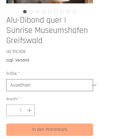
Alu-Dibond quer |
Sunrise Museumshafen
Greifswald
Sale-
ab
59,90€
Preis
zzgl. Versand
Größe
*
Anzahl
*
In den Warenkorb