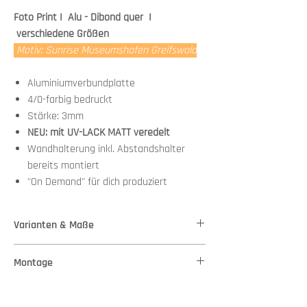
Foto Print I Alu - Dibond quer I
verschiedene Größen
Motiv: Sunrise Museumshafen Greifswald
Aluminiumverbundplatte
4/0-farbig bedruckt
Stärke: 3mm
NEU: mit UV-LACK MATT veredelt
Wandhalterung inkl. Abstandshalter
bereits montiert
"On Demand" für dich produziert
Varianten & Maße
Stärke: 3mm
Montage
Variante 1 - Maße: 50,00 cm x 33,00 cm
Variante 2 - Maße: 100,00 cm x 66,00 cm
Wandhalterung + Abstandshalter bereits
Variante 3 - Maße: 140,00 cm x 90,00 cm
Versand
montiert