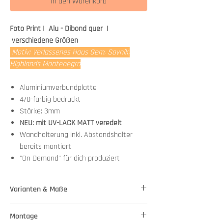
In den Warenkorb
Foto Print I Alu - Dibond quer I
verschiedene Größen
Motiv: Verlassenes Haus Gem. Savnik,
Highlands Montenegro
Aluminiumverbundplatte
4/0-farbig bedruckt
Stärke: 3mm
NEU: mit UV-LACK MATT veredelt
Wandhalterung inkl. Abstandshalter
bereits montiert
"On Demand" für dich produziert
Varianten & Maße
Stärke: 3mm
Montage
Variante 1 - Maße: 50,00 cm x 33,00 cm