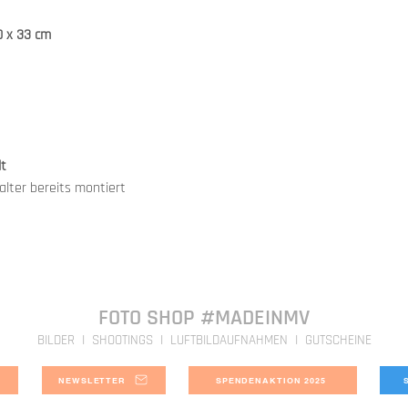
Finish ist bei der Beste
hergestellt. Bei uns e
kostenpflichtige Zusat
Qualitätssicherung.
0 x 33 cm
Diese Option haben wir
Dieser Prozess dauert i
unseren Produkten eing
Direkt verfügbare Bild
der zusätzlichen
Schutz
sind in 3-4 Tagen bei e
Wir freuen uns, dass wi
2023 anbieten können.
lt
lter bereits montiert
FOTO SHOP #MADEINMV
BILDER I SHOOTINGS I LUFTBILDAUFNAHMEN I GUTSCHEINE
NEWSLETTER
SPENDENAKTION 2025