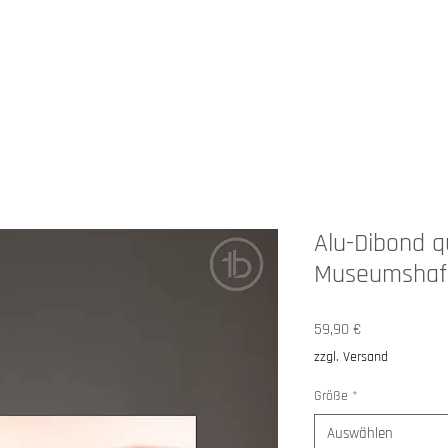
HOP
ANGEBOTE
ÜBER MICH
Alu-Dibond q
Museumshaf
Preis
59,90 €
zzgl. Versand
Größe
*
Auswählen