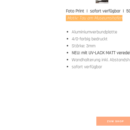
Foto Print I sofort verfügbar I 5
Motiv: Tau am Museumshafen
Aluminiumverbundplatte
4/0-farbig bedruckt
Stärke: 3mm
NEU: mit UV-LACK MATT verede
Wandhalterung inkl. Abstandsha
sofort verfügbar
ZUM SHOP