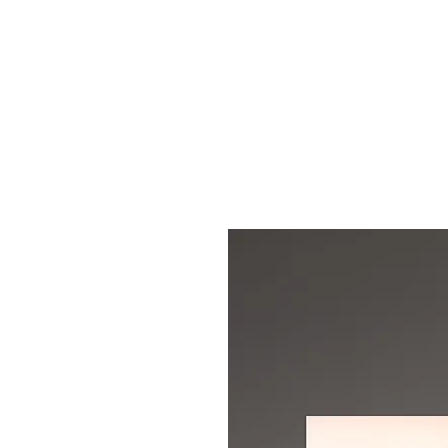
START
S