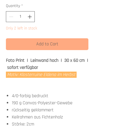
Quantity
*
Only 2 left in stock
Add to Cart
Foto Print I Leinwand hoch I 30 x 60 cm I
sofort verfügbar
Motiv: Klosterruine Eldena im Herbst
4/0-farbig bedruckt
190 g Canvas-Polyester-Gewebe
rückseitig geklammert
Keilrahmen aus Fichtenholz
Stärke: 2cm