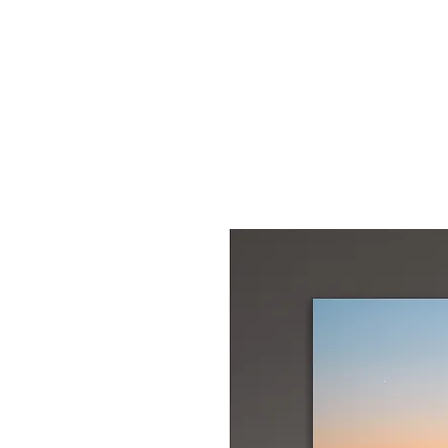
START
S