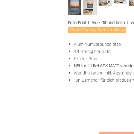
Foto Print I Alu - Dibond hoch I 
Motiv: Sunrise Dom im Winter
Aluminiumverbundplatte
4/0-farbig bedruckt
Stärke: 3mm
NEU: mit UV-LACK MATT verede
Wandhalterung inkl. Abstandsha
"On Demand" für dich produzier