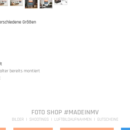
Finish ist bei der Beste
hergestellt. Bei uns er
kostenpflichtige Zusat
Qualitätssicherung.
Diese Option haben wir
Dieser Prozess dauert i
unseren Produkten eing
verschiedene Größen
Direkt verfügbare Bild
der zusätzlichen
Schutz
sind in 3-4 Tagen bei e
Wir freuen uns, dass wi
2023 anbieten können.
lt
lter bereits montiert
t
FOTO SHOP #MADEINMV
BILDER I SHOOTINGS I LUFTBILDAUFNAHMEN I GUTSCHEINE