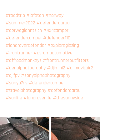
#roadtrip
#lofoten
#norway
#summer2022
#defenderdarou
#derweglohntsich
#4x4camper
#defendercamper
#defender110
#landroverdefender
#exploreglazing
#frontrunner
#osramautomotive
#offroadmonkeys
#frontrunneroutfitters
#aerialphotography
#djimini2
#djimavicair2
#djifpv
#sonyalphaphotography
#sonya7riv
#defendercamper
#travelphotography
#defenderdarou
#vanlife
#landroverlife
#thesunnyside