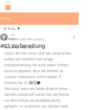
Beitrag
All Posts
Tim
All Posts
20. Okt. 2022
1 Min. Lesezeit
#01 Vorbereitung
Nordeuropa Tour 2022
Leute, die Zeit rennt. Und wie versprochen, 
wollen wir natürlich noch einige 
Urlaubseindrücke mit euch teilen. Einfach 
kaum zu glauben, dass die Abfahrt zu 
unserer Urlaubstour schon wieder 11 
Wochen her ist 😱🗓🌪 
Und auch, wenn wir beide ohnehin schon 
ziemlich urlaubsreif waren, hat die Woche 
vor dem Urlaub uns endgültig fertig 
gemacht. Es erreichten uns nämlich noch 