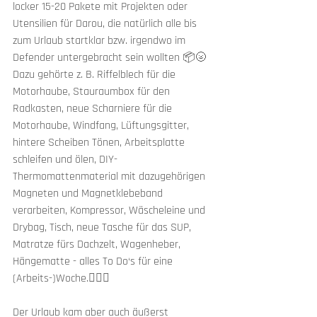
locker 15-20 Pakete mit Projekten oder 
Utensilien für Darou, die natürlich alle bis 
zum Urlaub startklar bzw. irgendwo im 
Defender untergebracht sein wollten 📦🌝
Dazu gehörte z. B. Riffelblech für die 
Motorhaube, Stauraumbox für den 
Radkasten, neue Scharniere für die 
Motorhaube, Windfang, Lüftungsgitter, 
hintere Scheiben Tönen, Arbeitsplatte 
schleifen und ölen, DIY-
Thermomattenmaterial mit dazugehörigen 
Magneten und Magnetklebeband 
verarbeiten, Kompressor, Wäscheleine und 
Drybag, Tisch, neue Tasche für das SUP, 
Matratze fürs Dachzelt, Wagenheber, 
Hängematte - alles To Do‘s für eine 
(Arbeits-)Woche.😮‍💨🔥
Der Urlaub kam aber auch äußerst 