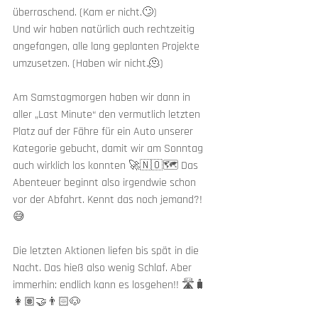
überraschend. (Kam er nicht.🙄)
Und wir haben natürlich auch rechtzeitig 
angefangen, alle lang geplanten Projekte 
umzusetzen. (Haben wir nicht.🫠) 
Am Samstagmorgen haben wir dann in 
aller „Last Minute“ den vermutlich letzten 
Platz auf der Fähre für ein Auto unserer 
Kategorie gebucht, damit wir am Sonntag 
auch wirklich los konnten 🚀🇳🇴🗺 Das 
Abenteuer beginnt also irgendwie schon 
vor der Abfahrt. Kennt das noch jemand?! 
😅
Die letzten Aktionen liefen bis spät in die 
Nacht. Das hieß also wenig Schlaf. Aber 
immerhin: endlich kann es losgehen!! 🛣🧳
👩🏽‍🤝‍👨🏻🐶