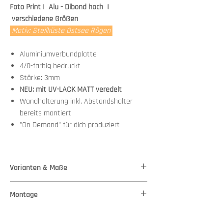
Foto Print I Alu - Dibond hoch I
verschiedene Größen
Motiv: Steilküste Ostsee Rügen
Aluminiumverbundplatte
4/0-farbig bedruckt
Stärke: 3mm
NEU: mit UV-LACK MATT veredelt
Wandhalterung inkl. Abstandshalter
bereits montiert
"On Demand" für dich produziert
Varianten & Maße
Stärke: 3mm
Montage
Variante 1 - Maße: 37,00 cm x 50,00 cm
Variante 2 - Maße: 60,00 cm x 80,00 cm
Wandhalterung + Abstandshalter bereits
Variante 3 - Maße: 82,00 cm x 110,00 cm