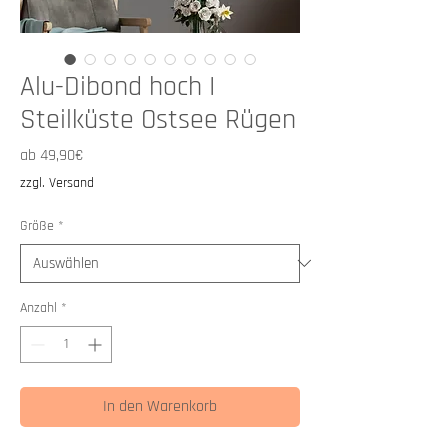
Alu-Dibond hoch I
Steilküste Ostsee Rügen
Sale-
ab
49,90€
Preis
zzgl. Versand
Größe
*
Anzahl
*
In den Warenkorb