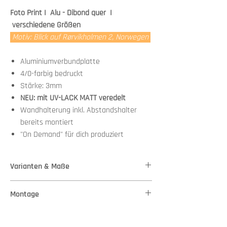
Foto Print I Alu - Dibond quer I
verschiedene Größen
Motiv: Blick auf Rørvikholmen 2, Norwegen
Aluminiumverbundplatte
4/0-farbig bedruckt
Stärke: 3mm
NEU: mit UV-LACK MATT veredelt
Wandhalterung inkl. Abstandshalter
bereits montiert
"On Demand" für dich produziert
Varianten & Maße
Stärke: 3mm
Montage
Variante 1 - Maße: 50,00 cm x 33,00 cm
Variante 2 - Maße: 100,00 cm x 66,00 cm
Wandhalterung + Abstandshalter bereits
Variante 3 - Maße: 140,00 cm x 90,00 cm
Versand
montiert