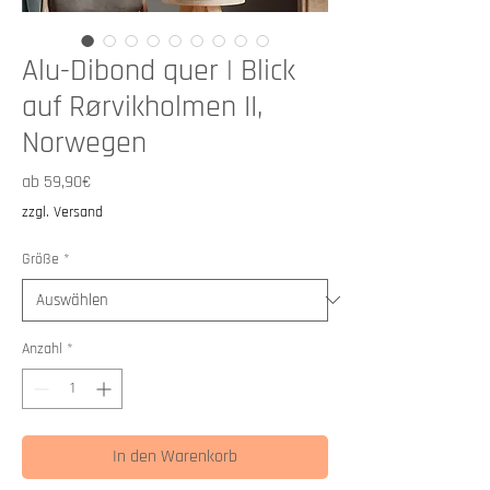
Alu-Dibond quer | Blick
auf Rørvikholmen II,
Norwegen
Sale-
ab
59,90€
Preis
zzgl. Versand
Größe
*
Anzahl
*
In den Warenkorb